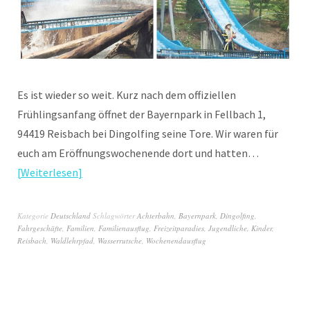
Es ist wieder so weit. Kurz nach dem offiziellen
Frühlingsanfang öffnet der Bayernpark in Fellbach 1,
94419 Reisbach bei Dingolfing seine Tore. Wir waren für
euch am Eröffnungswochenende dort und hatten…
Weiterlesen
Kategorie
Deutschland
Schlagwörter
Achterbahn
,
Bayernpark
,
Dingolfing
,
Fahrgeschäfte
,
Familien
,
Familienausflug
,
Freizeitparadies
,
Jugendliche
,
Kinder
,
Reisbach
,
Waldlehrpfad
,
Wasserrutsche
,
Wochenendausflug